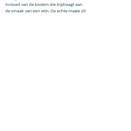
invloed van de bodem die bijdraagt aan 
de smaak van een wijn. De echte magie zit 
in hoe de wijnstokken reageren op hun 
omgeving, inclusief de bodem waarin ze 
groeien. 
Dus, terwijl je misschien niet letterlijk de 
kalk of klei in je glas proeft, proef je wel de 
gevolgen van deze 
bodemomstandigheden in de 
uiteindelijke smaak van de wijn. Wat dat 
betreft proef je dus zeker wel het terroir 
terug in de wijn, maar anders dan de 
letterlijke bodemsmaak. 
Vind je het interessant om meer over wijn te 
leren? Meld je aan voor de nieuwsbrief of 
boek een proeverij aan huis.