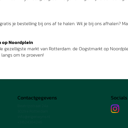
ratis je bestelling bij ons af te halen. Wil je bij ons afhalen? 
 op Noordplein
e gezelligste markt van Rotterdam: de Oogstmarkt op Noordple
langs om te proeven!
Contactgegevens
Socials
Beatrijsstraat 24a
3021re Rotterdam
info@eigenwyns.nl
+31624384246