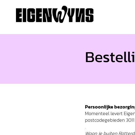
Bestell
Persoonlijke bezorgin
Momenteel levert Eigenw
postcodegebieden 3011 
.
Woon je buiten Rotterd