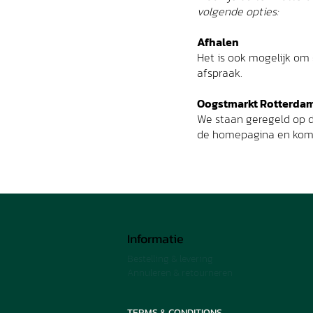
volgende opties:
Afhalen
Het is ook mogelijk om g
afspraak.
Oogstmarkt Rotterdam
We staan geregeld op d
de homepagina en kom 
Informatie
Bestelling & levering
Annuleren & retourneren
TERMS & CONDITIONS