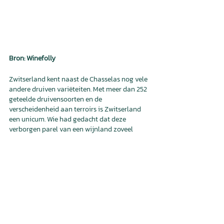
Bron: Winefolly
Zwitserland kent naast de Chasselas nog vele 
andere druiven variëteiten. Met meer dan 252 
geteelde druivensoorten en de 
verscheidenheid aan terroirs is Zwitserland 
een unicum. Wie had gedacht dat deze 
verborgen parel van een wijnland zoveel 
verscheidenheid te bieden zou hebben? 
Mocht je al de weg kwijt raken bij het 
ontdekken en onthouden van de bekendere en 
gevestigde variëteiten dan raak je hier al 
helemaal verdwaald. Het is bijna onmogelijk 
om elke variëteit te ontdekken en te proeven 
en die verscheidenheid maakt het juist ook zo 
leuk. Voor ieder wat wils. Zie hieronder de 10 
belangrijkste druiven variëteiten van 