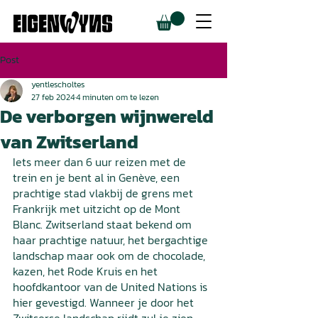
Post
yentlescholtes
27 feb 2024
4 minuten om te lezen
De verborgen wijnwereld
van Zwitserland
Iets meer dan 6 uur reizen met de 
trein en je bent al in Genève, een 
prachtige stad vlakbij de grens met 
Frankrijk met uitzicht op de Mont 
Blanc. Zwitserland staat bekend om 
haar prachtige natuur, het bergachtige 
landschap maar ook om de chocolade, 
kazen, het Rode Kruis en het 
hoofdkantoor van de United Nations is 
hier gevestigd. Wanneer je door het 
Zwitserse landschap rijdt zul je zien 